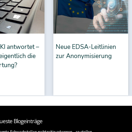
KI antwortet –
Neue EDSA-Leitlinien
eigentlich die
zur Anonymisierung
rtung?
ueste Blogeinträge
nnte Schwachstellen rechtzeitig erkennen – so stellen