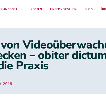
ER ANGEBOT
KOSTEN
UNSER VORGEHEN
BLOG
ÜB
t von Videoüberwach
cken – obiter dictum
die Praxis
0, 2019