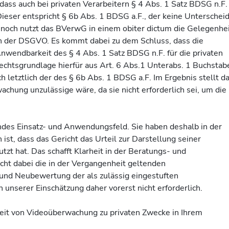
ass auch bei privaten Verarbeitern § 4 Abs. 1 Satz BDSG n.F.
ieser entspricht § 6b Abs. 1 BDSG a.F., der keine Unterschei
ennoch nutzt das BVerwG in einem obiter dictum die Gelegenhei
 der DSGVO. Es kommt dabei zu dem Schluss, dass die
nwendbarkeit des § 4 Abs. 1 Satz BDSG n.F. für die privaten
echtsgrundlage hierfür aus Art. 6 Abs.1 Unterabs. 1 Buchstabe
 letztlich der des § 6b Abs. 1 BDSG a.F. Im Ergebnis stellt d
chung unzulässige wäre, da sie nicht erforderlich sei, um die
des Einsatz- und Anwendungsfeld. Sie haben deshalb in der
 ist, dass das Gericht das Urteil zur Darstellung seiner
t hat. Das schafft Klarheit in der Beratungs- und
cht dabei die in der Vergangenheit geltenden
und Neubewertung der als zulässig eingestuften
 unserer Einschätzung daher vorerst nicht erforderlich.
keit von Videoüberwachung zu privaten Zwecke in Ihrem