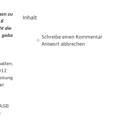
gen zu
Inhalt
 6
t die
. gebe
Schreibe einen Kommentar
Antwort abbrechen
alten,
012
eilung
er
 ASB
t