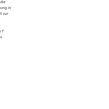
 die
dung in
t zur
 f
as