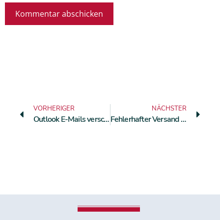
VORHERIGER
NÄCHSTER
Outlook E-Mails verschlüsseln
Fehlerhafter Versand von Gehaltsabrechnungen kostet die Modemarke Uniqlo 270.000 Euro Bußgeld