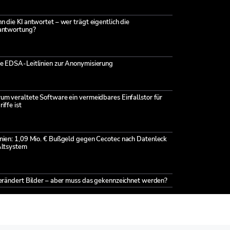
 die KI antwortet – wer trägt eigentlich die
antwortung?
e EDSA-Leitlinien zur Anonymisierung
m veraltete Software ein vermeidbares Einfallstor für
iffe ist
nien: 1,09 Mio. € Bußgeld gegen Cecotec nach Datenleck
Altsystem
verändert Bilder – aber muss das gekennzeichnet werden?