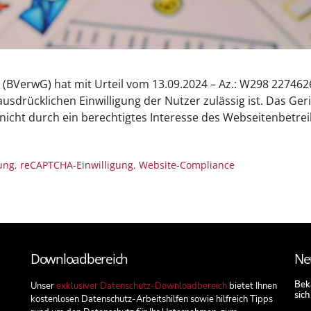
(BVerwG) hat mit Urteil vom 13.09.2024 – Az.: W298 2274626
drücklichen Einwilligung der Nutzer zulässig ist. Das Geri
icht durch ein berechtigtes Interesse des Webseitenbetre
ung
,
reCAPTCHA-Einwilligung
,
Website-Compliance
Downloadbereich
Ne
Beka
Unser
exklusiver Datenschutz-Downloadbereich
bietet Ihnen
sich
kostenlosen Datenschutz-Arbeitshilfen sowie hilfreich Tipps