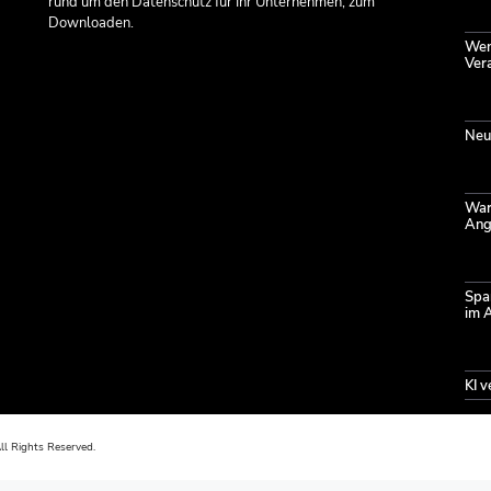
rund um den Datenschutz für Ihr Unternehmen, zum
Downloaden.
Wenn
Ver
Neu
Waru
Angr
Spa
im 
KI 
l Rights Reserved.