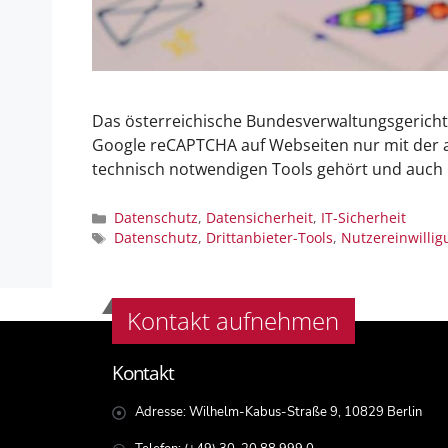
Das österreichische Bundesverwaltungsgericht 
Google reCAPTCHA auf Webseiten nur mit der aus
technisch notwendigen Tools gehört und auch n
Datenschutz
,
Datensicherheit
,
IT-Sicherheit
Datenschutz
,
Drittanbieter-Tools
,
Nutzereinwillig
Kontakt aufnehmen
Kontakt
Adresse: Wilhelm-Kabus-Straße 9, 10829 Berlin