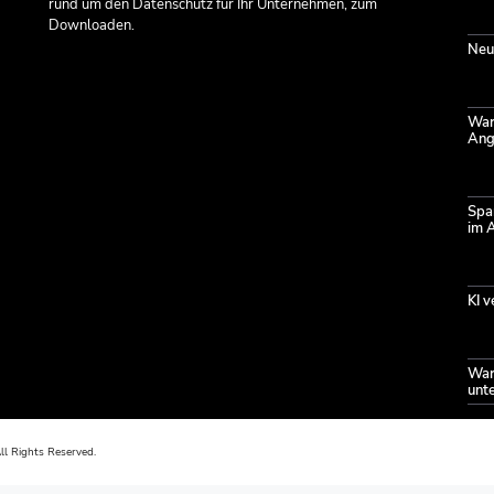
rund um den Datenschutz für Ihr Unternehmen, zum
Downloaden.
Neu
Waru
Angr
Spa
im 
KI 
War
unte
l Rights Reserved.