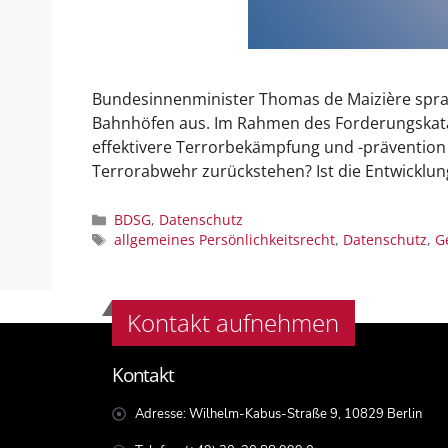
Bundesinnenminister Thomas de Maizière spra
Bahnhöfen aus. Im Rahmen des Forderungskatal
effektivere Terrorbekämpfung und -prävention
Terrorabwehr zurückstehen? Ist die Entwicklu
BDSG
,
Datenschutz
allgemeines Persönlichkeitsrecht
,
Datenschutz
,
G
Kontakt aufnehmen
Kontakt
Adresse: Wilhelm-Kabus-Straße 9, 10829 Berlin