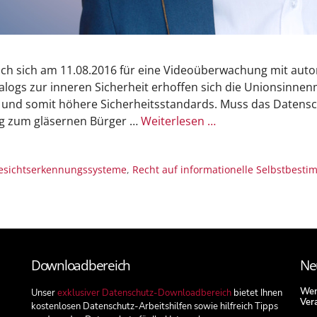
ch sich am 11.08.2016 für eine Videoüberwachung mit auto
ogs zur inneren Sicherheit erhoffen sich die Unionsinne
 und somit höhere Sicherheitsstandards. Muss das Datensc
ng zum gläsernen Bürger …
Weiterlesen …
esichtserkennungssysteme
,
Recht auf informationelle Selbstbest
Downloadbereich
Ne
Wenn
Unser
exklusiver Datenschutz-Downloadbereich
bietet Ihnen
Ver
kostenlosen Datenschutz-Arbeitshilfen sowie hilfreich Tipps